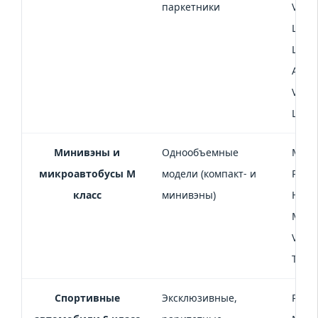
паркетники
Volvo
Land 
Land 
Audi
Volk
Lamb
Минивэны и
Однообъемные
Mazda
микроавтобусы M
модели (компакт- и
Peuge
класс
минивэны)
Hyund
Merce
Volk
Trans
Спортивные
Эксклюзивные,
Porsc