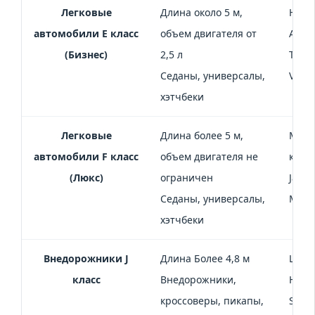
Легковые
Длина около 5 м,
Hyun
автомобили Е класс
объем двигателя от
Audi 
(Бизнес)
2,5 л
Type,
Седаны, универсалы,
Volvo
хэтчбеки
Легковые
Длина более 5 м,
Merce
автомобили F класс
объем двигателя не
класс
(Люкс)
ограничен
Jagua
Седаны, универсалы,
Muls
хэтчбеки
Внедорожники J
Длина Более 4,8 м
Lada 
класс
Внедорожники,
Hyund
кроссоверы, пикапы,
Sport