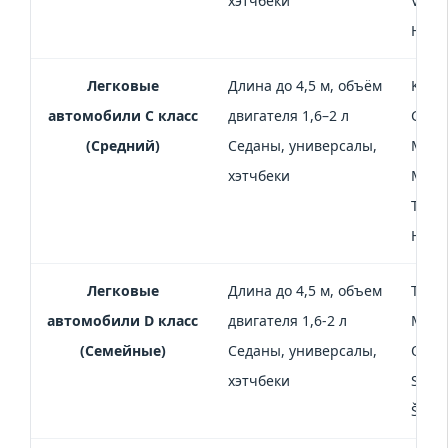
хэтчбеки
Volks
Hyun
Легковые
Длина до 4,5 м, объём
Kia R
автомобили C класс
двигателя 1,6–2 л
Golf,
(Средний)
Седаны, универсалы,
Mitsu
хэтчбеки
Mazda
Toyot
Hyund
Легковые
Длина до 4,5 м, объем
Toyot
автомобили D класс
двигателя 1,6-2 л
Mitsu
(Семейные)
Седаны, универсалы,
Opel
хэтчбеки
Sonat
Škod