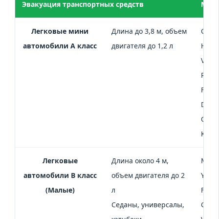
Эвакуация транспортных средств
Мар
Легковые мини
Длина до 3,8 м, объем
Citro
автомобили А класс
двигателя до 1,2 л
Hyund
Volk
Renau
Fortw
Daew
Ока, 
Ka
Легковые
Длина около 4 м,
Mini 
автомобили В класс
объем двигателя до 2
Yaris
(Малые)
л
Ford 
Седаны, универсалы,
Corsa