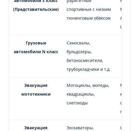
автомобили S класс
раритетные
Merc
(Представительские)
спортивные с низким
Merce
тюнинговым обвесом
Audi 
Lamb
Грузовые
Самосвалы,
автомобили N класс
бульдозеры,
бетоносмесители,
трубоукладчики и т.д.
Эвакуация
Мотоциклы, мопеды,
Мото
мототехники
квадрациклы,
квад
снегоходы
снего
гидр
Эвакуация
Экскаваторы,
Спец