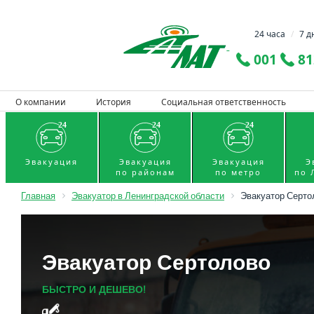
24 часа
/
7 д
001
81
О компании
История
Социальная ответственность
Эвакуация
Эвакуация
Эвакуация
Э
по районам
по метро
по 
Главная
Эвакуатор в Ленинградской области
Эвакуатор Серто
Эвакуатор Сертолово
БЫСТРО И ДЕШЕВО!