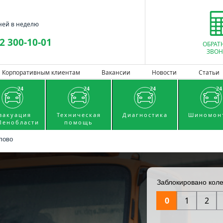
ней в неделю
2 300-10-01
ОБРАТ
ЗВОН
Корпоративным клиентам
Вакансии
Новости
Статьи
вакуация
Техническая
Диагностика
Шиномон
Ленобласти
помощь
лово
Заблокировано кол
0
1
2