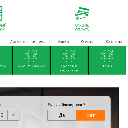
НЫЙ
ON-LINE
ОК
ОПЛАТА
Дисконтная система
Акции
Оплата
Контакты
таж
Ремонт ключей
Трезвый
Цены
водитель
ес
Руль заблокирован?
3
4
Да
Нет