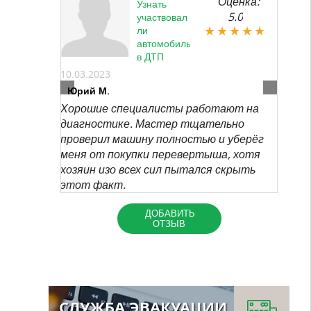
Оценка:
Узнать
5.0
участвовал
ли
автомобиль
в ДТП
10.03.2023
Юрий М.
Хорошие специалисты работают на
диагностике. Мастер тщательно
проверил машину полностью и уберёг
меня от покупки перевертыша, хотя
хозяин изо всех сил пытался скрыть
этот факт.
ДОБАВИТЬ
ОТЗЫВ
СЛУЖБА ЭВАКУАЦИИ