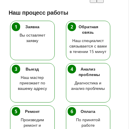
Наш процесс работы
1
2
Заявка
Обратная
связь
Вы оставляет
заявку
Наш специалист
связывается с вами
в течении 15 минут
3
4
Выезд
Анализ
проблемы
Наш мастер
приезжает по
Диагностика и
вашему адресу
анализ проблемы
5
6
Ремонт
Оплата
Производим
По принятой
ремонт и
работе