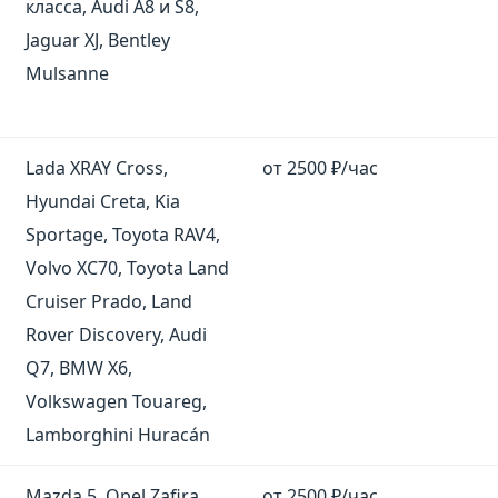
класса, Audi A8 и S8,
Jaguar XJ, Bentley
Mulsanne
Lada XRAY Cross,
от 2500 ₽/час
Hyundai Creta, Kia
Sportage, Toyota RAV4,
Volvo XC70, Toyota Land
Cruiser Prado, Land
Rover Discovery, Audi
Q7, BMW X6,
Volkswagen Touareg,
Lamborghini Huracán
Mazda 5, Opel Zafira,
от 2500 ₽/час