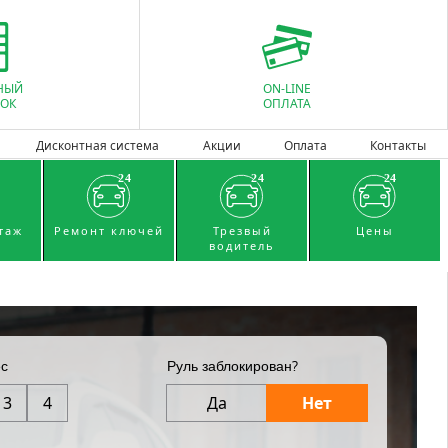
НЫЙ
ON-LINE
ОК
ОПЛАТА
Дисконтная система
Акции
Оплата
Контакты
таж
Ремонт ключей
Трезвый
Цены
водитель
ес
Руль заблокирован?
3
4
Да
Нет