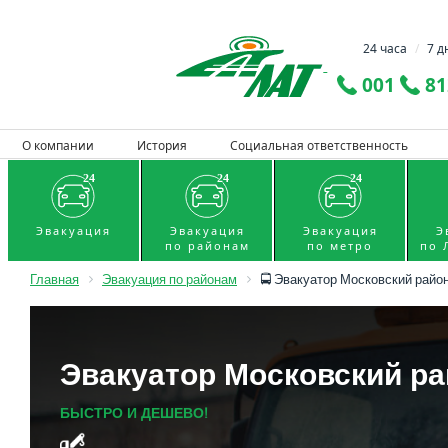
24 часа
/
7 д
001
81
О компании
История
Социальная ответственность
Эвакуация
Эвакуация
Эвакуация
Э
по районам
по метро
по 
Главная
Эвакуация по районам
🚍 Эвакуатор Московский райо
Эвакуатор Московский р
БЫСТРО И ДЕШЕВО!