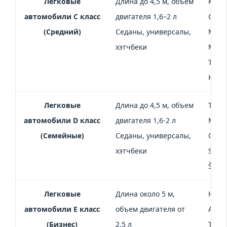
Легковые
Длина до 4,5 м, объём
Kia R
автомобили C класс
двигателя 1,6–2 л
Golf,
(Средний)
Седаны, универсалы,
Mitsu
хэтчбеки
Mazda
Toyot
Hyund
Легковые
Длина до 4,5 м, объем
Toyot
автомобили D класс
двигателя 1,6-2 л
Mitsu
(Семейные)
Седаны, универсалы,
Opel
хэтчбеки
Sonat
Škod
Легковые
Длина около 5 м,
Hyun
автомобили Е класс
объем двигателя от
Audi 
(Бизнес)
2,5 л
Type,