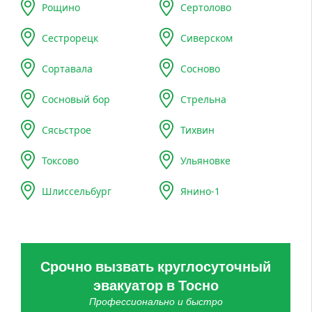
Рощино
Сертолово
Сестрорецк
Сиверском
Сортавала
Сосново
Сосновый бор
Стрельна
Сясьстрое
Тихвин
Токсово
Ульяновке
Шлиссельбург
Янино-1
Срочно вызвать круглосуточный
эвакуатор в Тосно
Профессионально и быстро