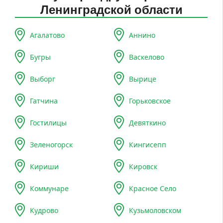
Ленинградской области
Агалатово
Аннино
Бугры
Васкелово
Выборг
Вырице
Гатчина
Горьковское
Гостилицы
Девяткино
Зеленогорск
Кингисепп
Кириши
Кировск
Коммунаре
Красное Село
Кудрово
Кузьмоловском