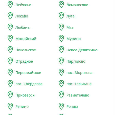
Лебяжье
Ломоносове
Лосево
Луга
Любань
Мга
Можайский
Мурино
Никольское
Новое Девяткино
Отрадное
Парголово
Первомайское
пос. Морозова
пос. Свердлова
пос. Тельмана
Приозерск
Разметелево
Репино
Ропша