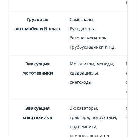
Lamb
Грузовые
Самосвалы,
автомобили N класс
бульдозеры,
бетоносмесители,
трубоукладчики и т.д.
Эвакуация
Мотоциклы, мопеды,
Мото
мототехники
квадрациклы,
квад
снегоходы
снего
гидр
Эвакуация
Экскаваторы,
Спец
спецтехники
трактора, погрузчики,
4,4 т
подъемники,
компрессоры и т.д.