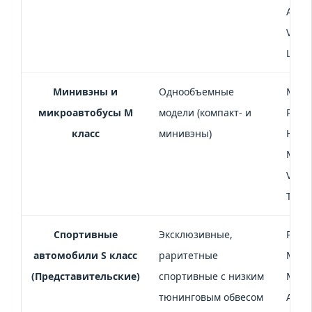
Audi
Volk
Lamb
Минивэны и
Однообъемные
Mazda
микроавтобусы M
модели (компакт- и
Peuge
класс
минивэны)
Hyund
Merce
Volk
Trans
Спортивные
Эксклюзивные,
Porsc
автомобили S класс
раритетные
Merc
(Представительские)
спортивные с низким
Merce
тюнинговым обвесом
Audi 