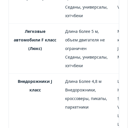
Седаны, универсалы,
Volvo
хэтчбеки
Легковые
Длина более 5 м,
Merce
автомобили F класс
объем двигателя не
класс
(Люкс)
ограничен
Jagua
Седаны, универсалы,
Muls
хэтчбеки
Внедорожники J
Длина Более 4,8 м
Lada 
класс
Внедорожники,
Hyund
кроссоверы, пикапы,
Sport
паркетники
Volvo
Land 
Land 