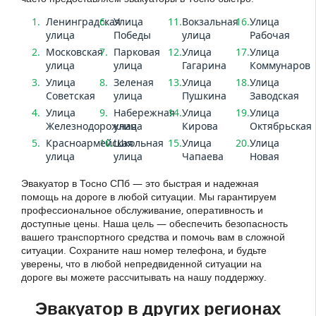
Ленинградская
Улица
Вокзальная
Улица
улица
Победы
улица
Рабочая
Московская
Парковая
Улица
Улица
улица
улица
Гагарина
Коммунаров
Улица
Зеленая
Улица
Улица
Советская
улица
Пушкина
Заводская
Улица
Набережная
Улица
Улица
Железнодорожная
улица
Кирова
Октябрьская
Красноармейская
Школьная
Улица
Улица
улица
улица
Чапаева
Новая
Эвакуатор в Тосно СПб — это быстрая и надежная
помощь на дороге в любой ситуации. Мы гарантируем
профессиональное обслуживание, оперативность и
доступные цены. Наша цель — обеспечить безопасность
вашего транспортного средства и помочь вам в сложной
ситуации. Сохраните наш номер телефона, и будьте
уверены, что в любой непредвиденной ситуации на
дороге вы можете рассчитывать на нашу поддержку.
Эвакуатор в других регионах