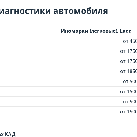
иагностики автомобиля
Иномарки (легковые), Lada
от 45
от 1750
от 1750
от 1850
от 50
от 1500
от 50
от 1500
ах КАД