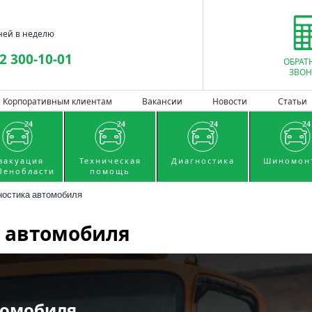
ней в неделю
2 300-10-01
ОБРАТ
ЗВОН
Корпоративным клиентам
Вакансии
Новости
Статьи
вакуация
Техническая
Диагностика
Шиномон
Ленобласти
помощь
ностика автомобиля
 автомобиля
томобиля