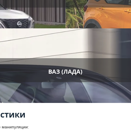
ВАЗ (ЛАДА)
остики
е манипуляции: