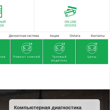
НЫЙ
ON-LINE
ОК
ОПЛАТА
Дисконтная система
Акции
Оплата
Контакты
таж
Ремонт ключей
Трезвый
Цены
водитель
Компьютерная диагностика