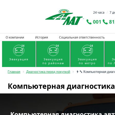
24 часа
/
7 д
001
81
О компании
История
Социальная ответственность
Эвакуация
Эвакуация
Эвакуация
Э
по районам
по метро
по 
Главная
Диагностика перед покупкой
👨‍🔧 Компьютерная диаг
Компьютерная диагностика
Компьютерная диагностика ав