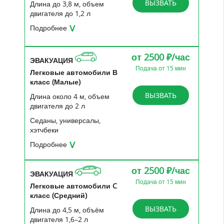
ВЫЗВАТЬ
Длина до 3,8 м, объем
двигателя до 1,2 л
Подробнее
Тоннаж
от 0,6 до 1 тонн
от 2500 ₽/час
Подача
от 500 руб
ЭВАКУАЦИЯ
Подача от 15 мин
Легковые автомобили В
Погрузка/Разгрузка
от 700 руб / 20
класс (Малые)
мин
ВЫЗВАТЬ
Длина около 4 м, объем
Эвакуация
от 2500 руб/час
двигателя до 2 л
Эвакуатор легковых
от 2500/час
Седаны, универсалы,
автомобилей до 1.5т
хэтчбеки
Эвакуатор легковых
от 2500/час
Подробнее
автомобилей до 2000 кг.
Тоннаж
от 0,8 до 1,1 тонн
Эвакуатор легковых
от 2500/час
от 2500 ₽/час
автомобилей от 2500кг.
ЭВАКУАЦИЯ
Марки
Mini Cooper, Toyota Yaris, Lada
Подача от 15 мин
Granta, Ford Fiesta, Opel Corsa,
Пробег за городом
Легковые автомобили C
от 65 руб/км
Skoda Fabia, Volkswagen Polo,
класс (Средний)
Пробег за территорией
от 2 eur/км
Hyundai Getz
ВЫЗВАТЬ
Длина до 4,5 м, объём
РФ
двигателя 1,6–2 л