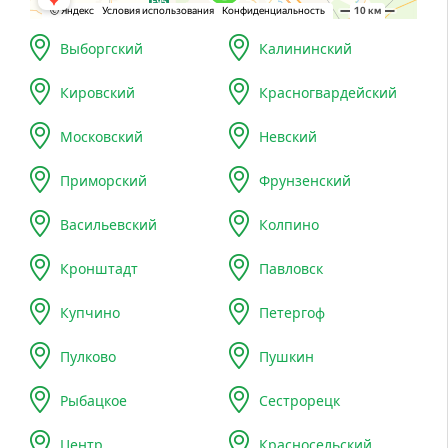
Выборгский
Калининский
Кировский
Красногвардейский
Московский
Невский
Приморский
Фрунзенский
Васильевский
Колпино
Кронштадт
Павловск
Купчино
Петергоф
Пулково
Пушкин
Рыбацкое
Сестрорецк
Центр
Красносельский