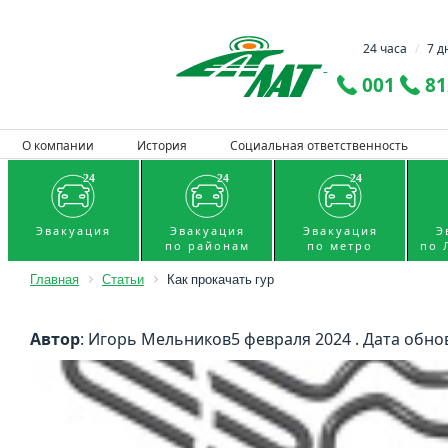
24 часа
/
7 д
001
81
О компании
История
Социальная ответственность
Эвакуация
Эвакуация
Эвакуация
Э
по районам
по метро
по 
Главная
Статьи
Как прокачать гур
Автор
: Игорь Мельников
5 февраля 2024 . Дата обно