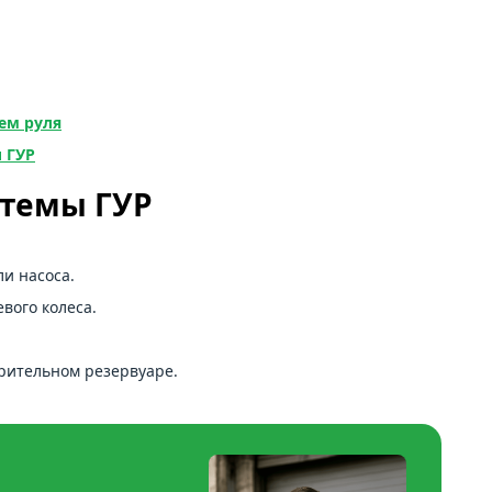
ем руля
 ГУР
стемы ГУР
и насоса.
вого колеса.
рительном резервуаре.