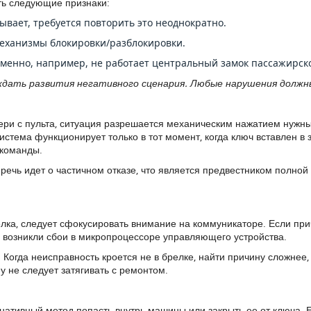
ть следующие признаки:
ывает, требуется повторить это неоднократно.
механизмы блокировки/разблокировки.
менно, например, не работает центральный замок пассажирск
ждать развития негативного сценария. Любые нарушения должн
вери с пульта, ситуация разрешается механическим нажатием нужны
система функционирует только в тот момент, когда ключ вставлен в
 команды.
 речь идет о частичном отказе, что является предвестником полной
релка, следует сфокусировать внимание на коммуникаторе. Если пр
и возникли сбои в микропроцессоре управляющего устройства.
Когда неисправность кроется не в брелке, найти причину сложнее,
 не следует затягивать с ремонтом.
рнативный метод попасть внутрь машины или закрыть ее от ключа. Е