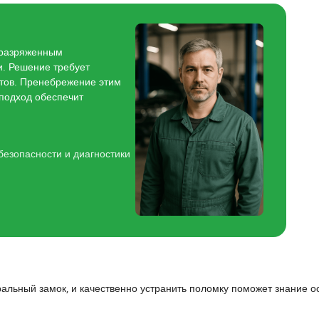
 разряженным
и. Решение требует
ктов. Пренебрежение этим
 подход обеспечит
безопасности и диагностики
ральный замок, и качественно устранить поломку поможет знание 