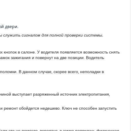
ой двери.
ы служить сигналом для полной проверки системы.
х кнопок в салоне. У водителя появляется возможность снять
 замок зажигания и повернут на две позиции. Водитель
 поломки. В данном случае, скорее всего, неполадки в
ичиной выступает разряженный источник электропитания,
 и ремонт обойдется недешево. Ключ не способен запустить
сли это не помогло, вероятно, в замке появилась физическая