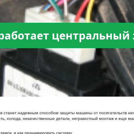
е работает центральный
ов станет надежным способом защиты машины от посягательств неж
ь, холода, некачественные детали, неграмотный монтаж и еще мас
замок, и как реанимировать систему.