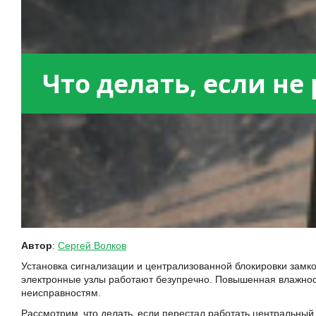
Что делать, если н
Автор
:
Сергей Волков
Установка сигнализации и централизованной блокировки замк
электронные узлы работают безупречно. Повышенная влажност
неисправностям.
Рассмотрим, что делать, если перестал работать центральный 