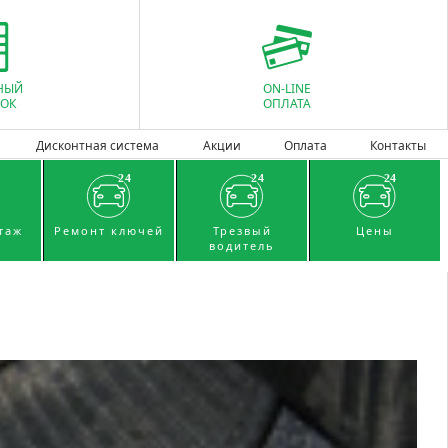
НЫЙ
ON-LINE
ОК
ОПЛАТА
Дисконтная система
Акции
Оплата
Контакты
таж
Ремонт ключей
Трезвый
Цены
водитель