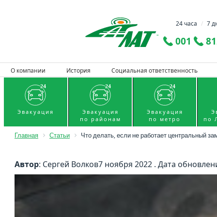
24 часа
/
7 д
001
81
О компании
История
Социальная ответственность
Эвакуация
Эвакуация
Эвакуация
Э
по районам
по метро
по 
Главная
Статьи
Что делать, если не работает центральный за
Автор
: Сергей Волков
7 ноября 2022 . Дата обновлени