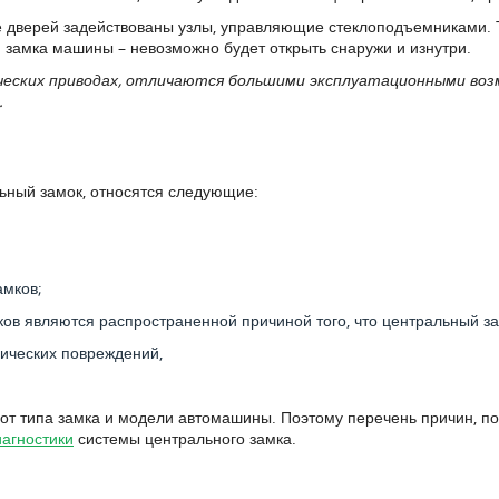
е дверей задействованы узлы, управляющие стеклоподъемниками. Т
 замка машины – невозможно будет открыть снаружи и изнутри.
ческих приводах, отличаются большими эксплуатационными во
.
льный замок, относятся следующие:
амков;
в являются распространенной причиной того, что центральный за
зических повреждений,
 от типа замка и модели автомашины. Поэтому перечень причин, п
иагностики
системы центрального замка.