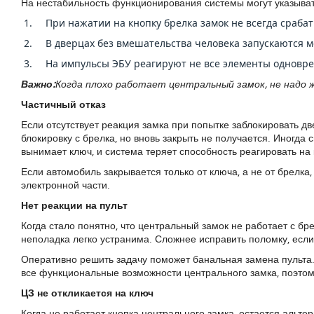
На нестабильность функционирования системы могут указыва
При нажатии на кнопку брелка замок не всегда срабат
В дверцах без вмешательства человека запускаются 
На импульсы ЭБУ реагируют не все элементы одновре
Важно:
Когда плохо работает центральный замок, не надо 
Частичный отказ
Если отсутствует реакция замка при попытке заблокировать д
блокировку с брелка, но вновь закрыть не получается. Иногда 
вынимает ключ, и система теряет способность реагировать на
Если автомобиль закрывается только от ключа, а не от брелка,
электронной части.
Нет реакции на пульт
Когда стало понятно, что центральный замок не работает с б
неполадка легко устранима. Сложнее исправить поломку, есл
Оперативно решить задачу поможет банальная замена пульта. 
все функциональные возможности центрального замка, поэтому
ЦЗ не откликается на ключ
Когда не работает кнопка центрального замка, остается альте